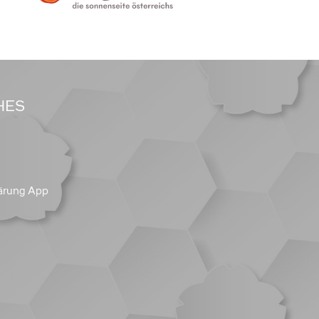
HES
ärung App