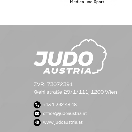
ZVR: 73072391
Wehlistraße 29/1/111, 1200 Wien
+43 1 332 48 48
office@judoaustria.at
www.judoaustria.at