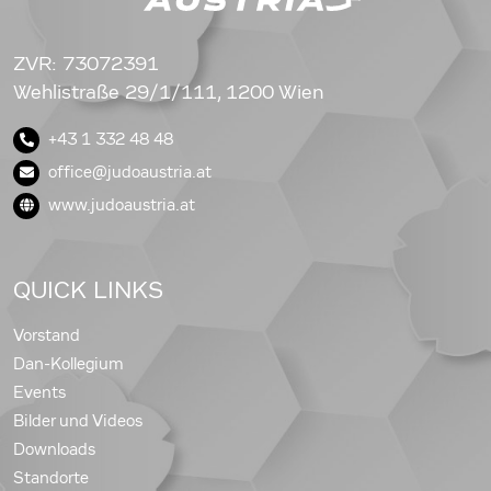
ZVR: 73072391
Wehlistraße 29/1/111, 1200 Wien
+43 1 332 48 48
office@judoaustria.at
www.judoaustria.at
QUICK LINKS
Vorstand
Dan-Kollegium
Events
Bilder und Videos
Downloads
Standorte