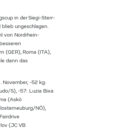
up in der Siegi-Sterr-
 blieb ungeschlagen.
hl von Nordrhein-
 besseren
rn (GER), Roma (ITA),
ale dann das
. November, -52 kg:
udo/S), -57: Luzia Bixa
ama (Askö
Klosterneuburg/NÖ),
Fairdrive
vlov (JC VB