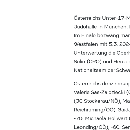
Österreichs Unter-17-
Judohalle in München. 
Im Finale bezwang man 
Westfalen mit 5:3. 202
Unterwertung die Oberh
Solin (CRO) und Hercul
Nationalteam der Schw
Österreichs dreizehnkö
Valerie Sas-Zaloziecki 
(JC Stockerau/NÖ), Ma
Reichraming/OÖ), Gaida
-70: Michaela Höllwart
Leonding/OÖ); -60: Ser