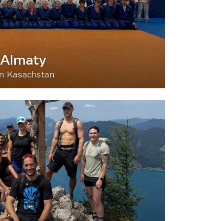
 Almaty
nn Kasachstan