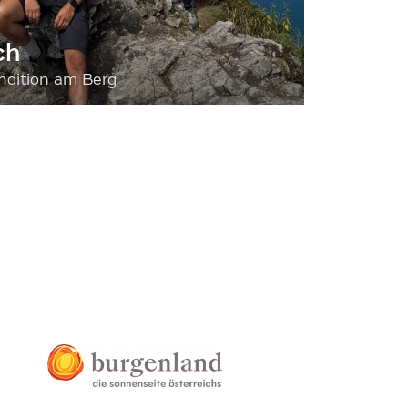
ch
dition am Berg