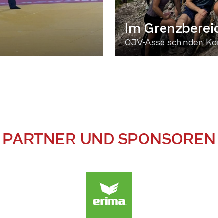
Im Grenzberei
ÖJV-Asse schinden Kon
PARTNER UND SPONSOREN