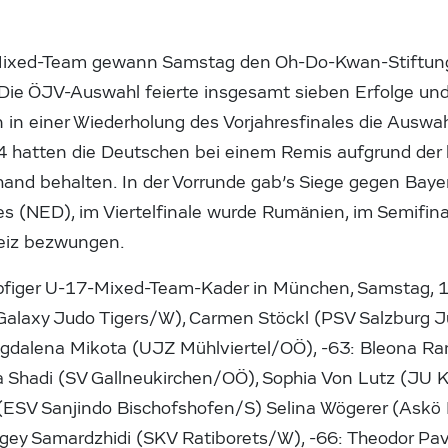
Mixed-Team gewann Samstag den Oh-Do-Kwan-Stiftungsc
Die ÖJV-Auswahl feierte insgesamt sieben Erfolge und
in einer Wiederholung des Vorjahresfinales die Auswa
4 hatten die Deutschen bei einem Remis aufgrund der
and behalten. In der Vorrunde gab’s Siege gegen Baye
es (NED), im Viertelfinale wurde Rumänien, im Semifin
eiz bezwungen.
pfiger U-17-Mixed-Team-Kader in München, Samstag, 1
(Galaxy Judo Tigers/W), Carmen Stöckl (PSV Salzburg J
gdalena Mikota (UJZ Mühlviertel/OÖ), -63: Bleona R
 Shadi (SV Gallneukirchen/OÖ), Sophia Von Lutz (JU 
 (ESV Sanjindo Bischofshofen/S) Selina Wögerer (Askö 
gey Samardzhidi (SKV Ratiborets/W), -66: Theodor Pa