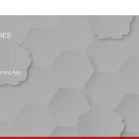
HES
ärung App