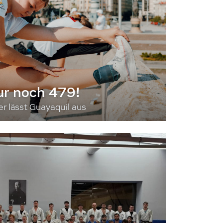
ur noch 479!
 lässt Guayaquil aus