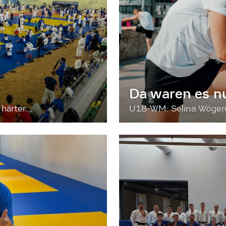
Da waren es n
härter...
U18-WM: Selina Wögerer