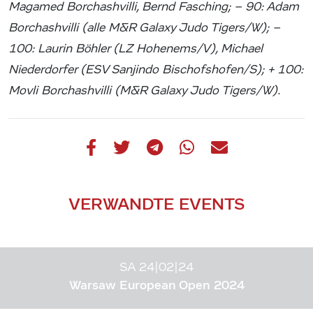
Magamed Borchashvilli, Bernd Fasching; – 90: Adam
Borchashvilli (alle M&R Galaxy Judo Tigers/W); –
100: Laurin Böhler (LZ Hohenems/V), Michael
Niederdorfer (ESV Sanjindo Bischofshofen/S); + 100:
Movli Borchashvilli (M&R Galaxy Judo Tigers/W).
VERWANDTE EVENTS
SA 24|02|24
Warsaw European Open 2024