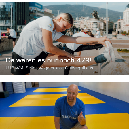
Da waren es nur noch 479!
U18-WM: Selina Wögerer lässt Guayaquil aus