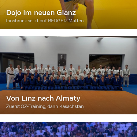
Dojo im neuen Glanz
Innsbruck setzt auf BERGER-Matten
Von Linz nach Almaty
Zuerst OZ-Training, dann Kasachstan