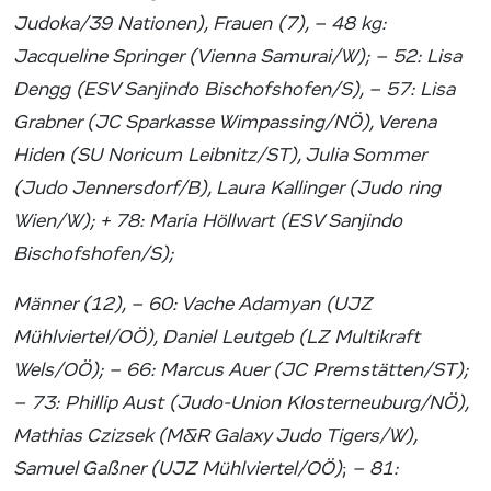
Judoka/39 Nationen), Frauen (7), – 48 kg:
Jacqueline Springer (Vienna Samurai/W); – 52: Lisa
Dengg (ESV Sanjindo Bischofshofen/S), – 57: Lisa
Grabner (JC Sparkasse Wimpassing/NÖ), Verena
Hiden (SU Noricum Leibnitz/ST), Julia Sommer
(Judo Jennersdorf/B), Laura Kallinger (Judo ring
Wien/W); + 78: Maria Höllwart (ESV Sanjindo
Bischofshofen/S);
Männer (12), – 60: Vache Adamyan (UJZ
Mühlviertel/OÖ), Daniel Leutgeb (LZ Multikraft
Wels/OÖ); – 66: Marcus Auer (JC Premstätten/ST);
– 73: Phillip Aust (Judo-Union Klosterneuburg/NÖ),
Mathias Czizsek (M&R Galaxy Judo Tigers/W),
Samuel Gaßner (UJZ Mühlviertel/OÖ)
;
– 81: