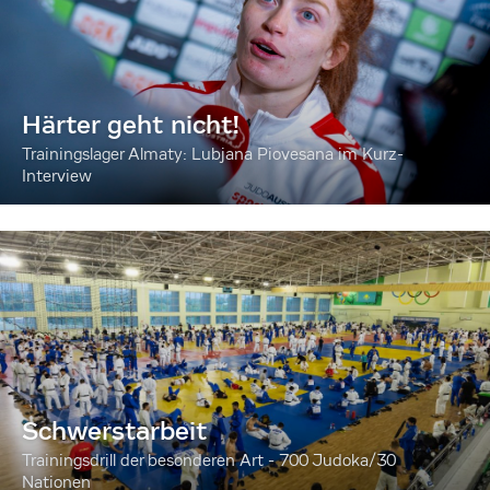
Härter geht nicht!
Trainingslager Almaty: Lubjana Piovesana im Kurz-
Interview
Schwerstarbeit
Trainingsdrill der besonderen Art - 700 Judoka/30
Nationen