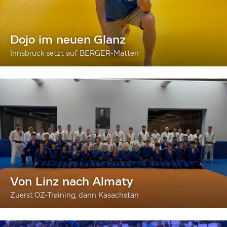
Dojo im neuen Glanz
Innsbruck setzt auf BERGER-Matten
Von Linz nach Almaty
Zuerst OZ-Training, dann Kasachstan