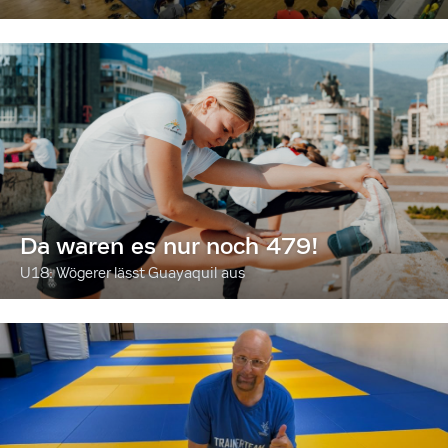
Da waren es nur noch 479!
U18: Wögerer lässt Guayaquil aus