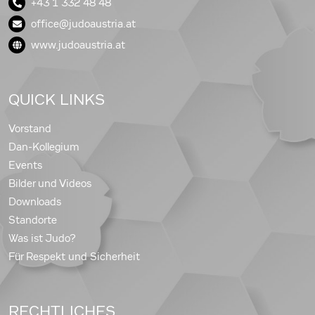
+43 1 332 48 48
office@judoaustria.at
www.judoaustria.at
QUICK LINKS
Vorstand
Dan-Kollegium
Events
Bilder und Videos
Downloads
Standorte
Was ist Judo?
Für Respekt und Sicherheit
RECHTLICHES