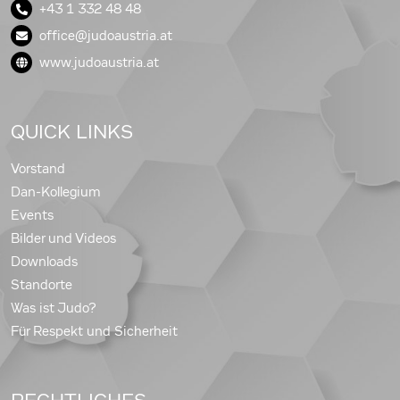
+43 1 332 48 48
office@judoaustria.at
www.judoaustria.at
QUICK LINKS
Vorstand
Dan-Kollegium
Events
Bilder und Videos
Downloads
Standorte
Was ist Judo?
Für Respekt und Sicherheit