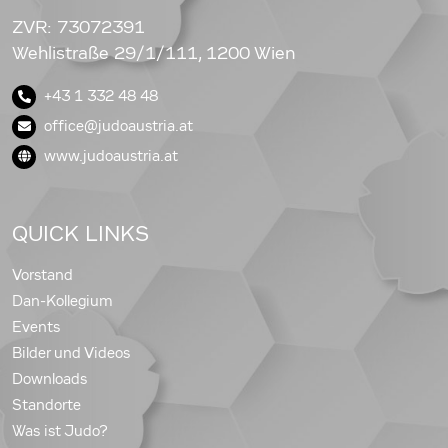
ZVR: 73072391
Wehlistraße 29/1/111, 1200 Wien
+43 1 332 48 48
office@judoaustria.at
www.judoaustria.at
QUICK LINKS
Vorstand
Dan-Kollegium
Events
Bilder und Videos
Downloads
Standorte
Was ist Judo?