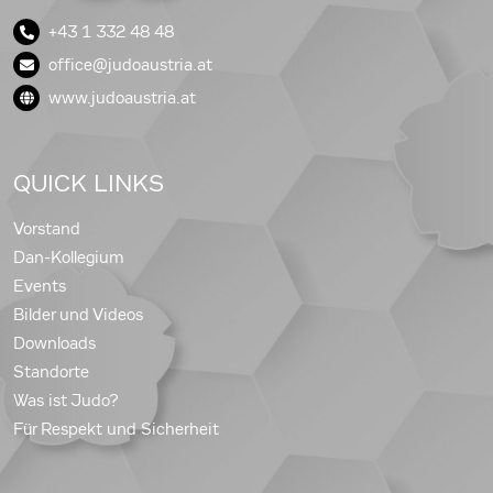
+43 1 332 48 48
office@judoaustria.at
www.judoaustria.at
QUICK LINKS
Vorstand
Dan-Kollegium
Events
Bilder und Videos
Downloads
Standorte
Was ist Judo?
Für Respekt und Sicherheit