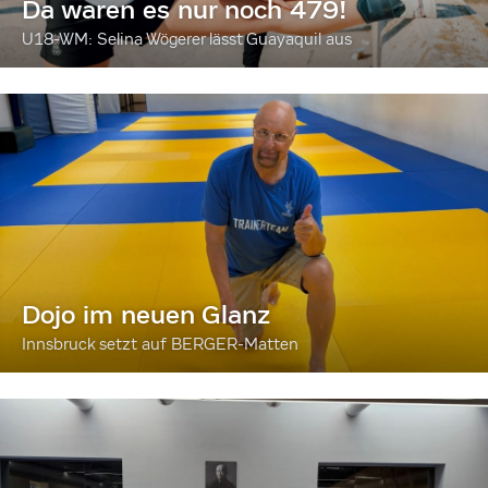
Da waren es nur noch 479!
U18-WM: Selina Wögerer lässt Guayaquil aus
Dojo im neuen Glanz
Innsbruck setzt auf BERGER-Matten