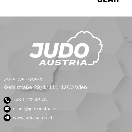
ZVR: 73072391
Wehlistraße 29/1/111, 1200 Wien
+43 1 332 48 48
office@judoaustria.at
www.judoaustria.at