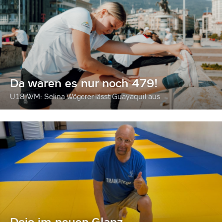
Da waren es nur noch 479!
U18-WM: Selina Wögerer lässt Guayaquil aus
Dojo im neuen Glanz