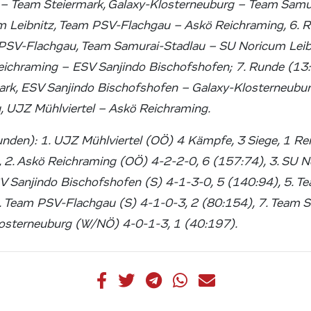
 – Team Steiermark, Galaxy-Klosterneuburg – Team Samu
m Leibnitz, Team PSV-Flachgau – Askö Reichraming, 6. R
PSV-Flachgau, Team Samurai-Stadlau – SU Noricum Leibn
eichraming – ESV Sanjindo Bischofshofen; 7. Runde (13
mark, ESV Sanjindo Bischofshofen – Galaxy-Klosterneub
, UJZ Mühlviertel – Askö Reichraming.
unden): 1. UJZ Mühlviertel (OÖ) 4 Kämpfe, 3 Siege, 1 Re
 2. Askö Reichraming (OÖ) 4-2-2-0, 6 (157:74), 3. SU N
SV Sanjindo Bischofshofen (S) 4-1-3-0, 5 (140:94), 5. 
. Team PSV-Flachgau (S) 4-1-0-3, 2 (80:154), 7. Team S
losterneuburg (W/NÖ) 4-0-1-3, 1 (40:197).