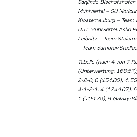
Sanjindo Bischofshofen
Mühlviertel – SU Noricu
Klosterneuburg – Team 
UJZ Mühlviertel, Askö R
Leibnitz – Team Steier
– Team Samurai/Stadlau
Tabelle (nach 4 von 7 R
(Unterwertung: 168:57),
2-2-0, 6 (154:80), 4. E
4-1-2-1, 4 (124:107), 6
1 (70:170), 8. Galaxy-K