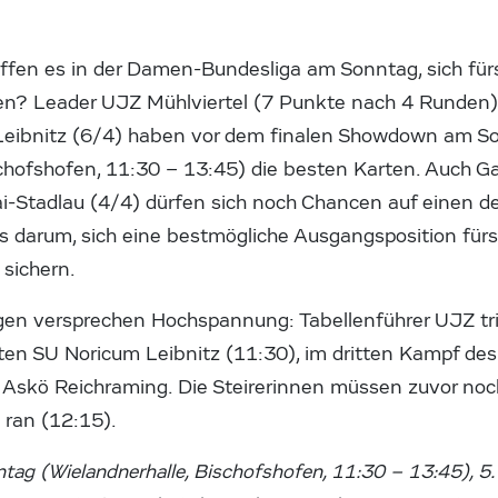
ffen es in der Damen-Bundesliga am Sonntag, sich fürs
en? Leader UJZ Mühlviertel (7 Punkte nach 4 Runden)
Leibnitz (6/4) haben vor dem finalen Showdown am S
schofshofen, 11:30 – 13:45) die besten Karten. Auch G
-Stadlau (4/4) dürfen sich noch Chancen auf einen de
 darum, sich eine bestmögliche Ausgangsposition fürs 
sichern.
en versprechen Hochspannung: Tabellenführer UJZ tri
tten SU Noricum Leibnitz (11:30), im dritten Kampf de
r Askö Reichraming. Die Steirerinnen müssen zuvor n
 ran (12:15).
ag (Wielandnerhalle, Bischofshofen, 11:30 – 13:45), 5