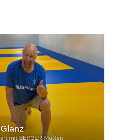
 Glanz
siert mit BERGER-Matten