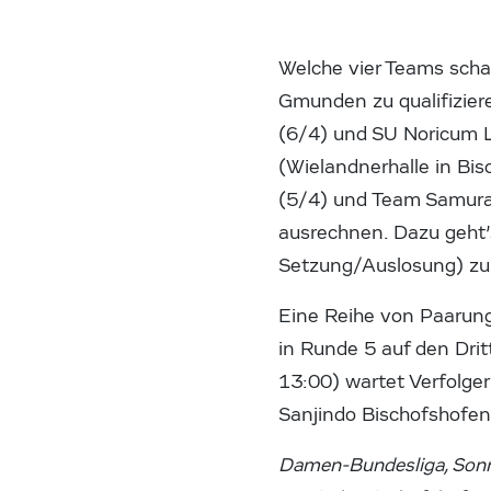
Welche vier Teams scha
Gmunden zu qualifizier
(6/4) und SU Noricum 
(Wielandnerhalle in Bi
(5/4) und Team Samurai
ausrechnen. Dazu geht’s
Setzung/Auslosung) zu 
Eine Reihe von Paarung
in Runde 5 auf den Dri
13:00) wartet Verfolge
Sanjindo Bischofshofen
Damen-Bundesliga, Sonnt