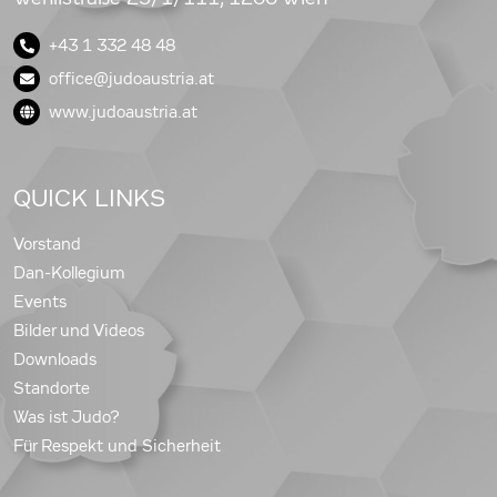
+43 1 332 48 48
office@judoaustria.at
www.judoaustria.at
QUICK LINKS
Vorstand
Dan-Kollegium
Events
Bilder und Videos
Downloads
Standorte
Was ist Judo?
Für Respekt und Sicherheit