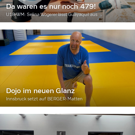
Da waren es nur noch 479!
U18-WM: Selina Wögerer lässt Guayaquil aus
Dojo im neuen Glanz
Innsbruck setzt auf BERGER-Matten