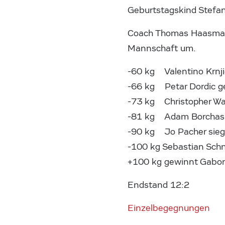
Geburtstagskind Stefan
Coach Thomas Haasmann
Mannschaft um.
-60 kg Valentino Krnj
-66 kg Petar Dordic g
-73 kg Christopher Wa
-81 kg Adam Borchashvil
-90 kg Jo Pacher sieg
-100 kg Sebastian Schne
+100 kg gewinnt Gabor
Endstand 12:2
Einzelbegegnungen