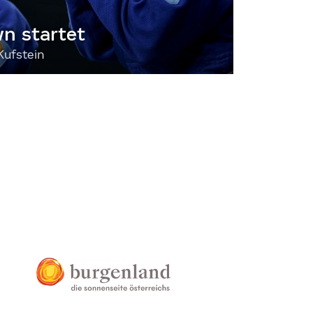
 startet
Kufstein