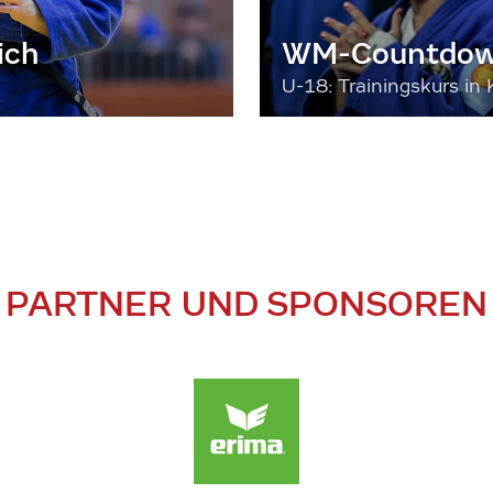
ich
WM-Countdown
U-18: Trainingskurs in 
PARTNER UND SPONSOREN