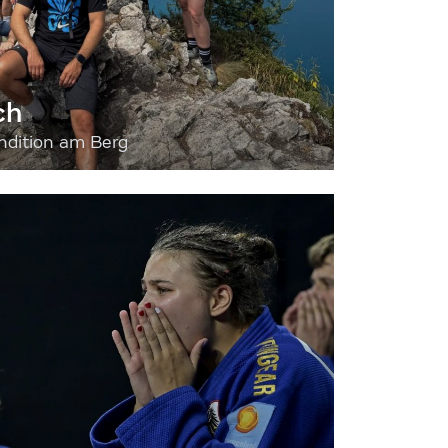
ch
dition am Berg