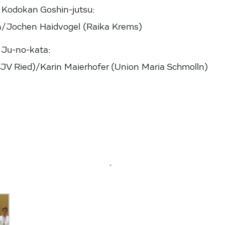
r Kodokan Goshin-jutsu:
/Jochen Haidvogel (Raika Krems)
r Ju-no-kata:
(JV Ried)/Karin Maierhofer (Union Maria Schmolln)