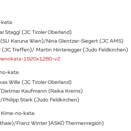
-kata:
r Staggl (JC Tiroler Oberland)
 (SU Karuna Wien)/Nina Glentzer-Siegert (JC AMS)
r (JC Treffen)/ Martin Hinteregger (Judo Feldkirchen)
no-kata:
as Wille (JC Tiroler Oberland)
/Dietmar Kaufmann (Raika Krems)
/Philipp Stark (Judo Feldkirchen)
r Kime-no-kata:
rthaie)/Franz Winter )ASKÖ Thermenregion)