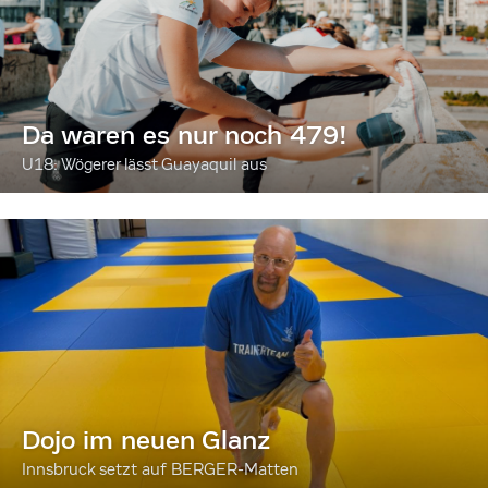
Da waren es nur noch 479!
U18: Wögerer lässt Guayaquil aus
Dojo im neuen Glanz
Innsbruck setzt auf BERGER-Matten