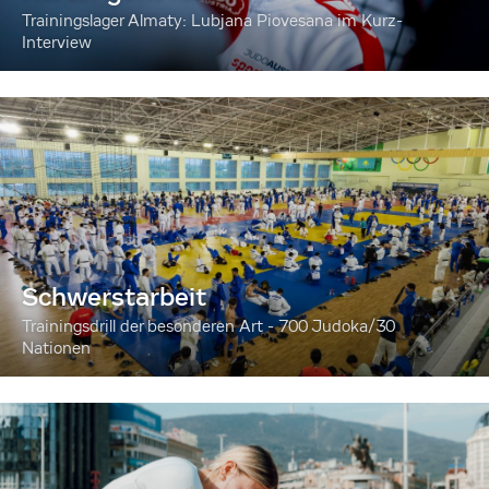
Trainingslager Almaty: Lubjana Piovesana im Kurz-
Interview
Schwerstarbeit
Trainingsdrill der besonderen Art - 700 Judoka/30
Nationen