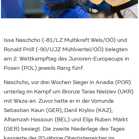
Issa Naschcho (-81/LZ Multikraft Wels/OÖ) und
Ronald Pröll (-90/UJZ Mühlviertel/OÖ) belegten
am 2. Wettkampftag des Junioren-Europacups in
Posen (POL) jeweils Rang fünf.
Naschcho, vor drei Wochen Sieger in Anadia (POR)
unterlag im Kampf um Bronze Taras Nielziev (UKR)
mit Waza-ari. Zuvor hatte er in der Vorrunde
Sebastian Kaun (GER), Danil Krylov (KAZ),
Alhamzah Hassoun (BEL) und Elija Ruben Märkt
(GER) besiegt. Die zweite Niederlage des Tages
kassierte der 20-jährige Oberösterreicher im