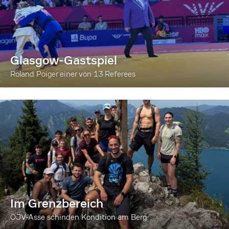
Glasgow-Gastspiel
Roland Poiger einer von 13 Referees
Im Grenzbereich
ÖJV-Asse schinden Kondition am Berg