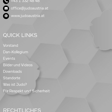
+43 1 332 48 48
office@judoaustria.at
www.judoaustria.at
QUICK LINKS
Vorstand
Dan-Kollegium
Events
Bilder und Videos
Downloads
Standorte
Was ist Judo?
Für Respekt und Sicherheit
RECHTLICHES