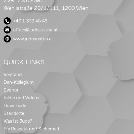
ZVR: 73072391
Wehlistraße 29/1/111, 1200 Wien
+43 1 332 48 48
office@judoaustria.at
www.judoaustria.at
QUICK LINKS
Vorstand
Dan-Kollegium
Events
Bilder und Videos
Downloads
Standorte
Was ist Judo?
Für Respekt und Sicherheit