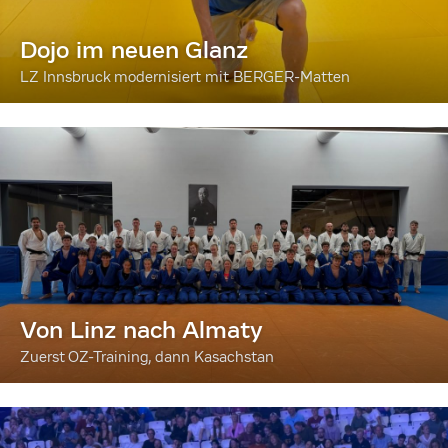
Dojo im neuen Glanz
LZ Innsbruck modernisiert mit BERGER-Matten
Von Linz nach Almaty
Zuerst OZ-Training, dann Kasachstan