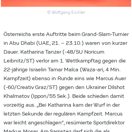
© Wolfgang Eichler
Österreichs erste Auftritte beim Grand-Slam-Turnier
in Abu Dhabi (UAE, 21. – 23.10.) waren von kurzer
Dauer. Katharina Tanzer (-48/SU Noricum
Leibnitz/ST) verlor am 1. Wettkampftag gegen die
22-jährige Israelin Tamar Malca (Waza-ari, 4 Min.
Kampfzeit) ebenso in Runde eins wie Marcus Auer
(-60/Creativ Graz/ST) gegen den Ukrainer Dilshot
Khalmatov (Ippon/55 Sek.). Beide schieden damit
vorzeitig aus. „Bei Katharina kam der Wurf in der
letzten Sekunde der regulären Kampfzeit. Marcus
war leicht angeschlagen“, resümierte Sportdirektor
Markus Moser. Am Samstag darf sich die als