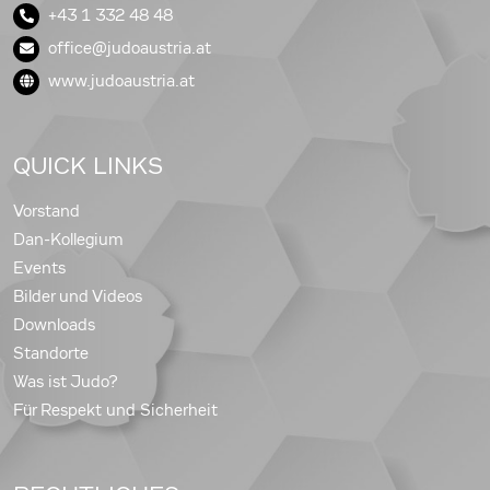
+43 1 332 48 48
office@judoaustria.at
www.judoaustria.at
QUICK LINKS
Vorstand
Dan-Kollegium
Events
Bilder und Videos
Downloads
Standorte
Was ist Judo?
Für Respekt und Sicherheit