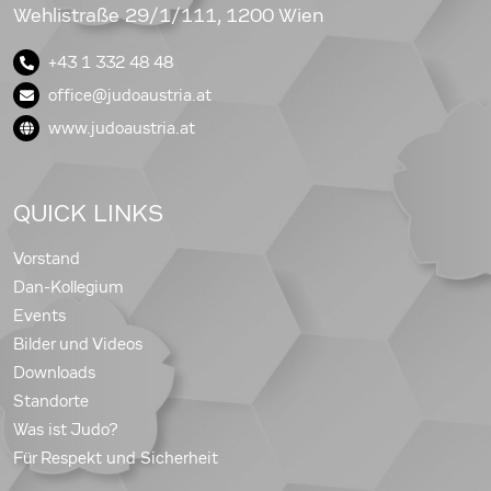
Wehlistraße 29/1/111, 1200 Wien
+43 1 332 48 48
office@judoaustria.at
www.judoaustria.at
QUICK LINKS
Vorstand
Dan-Kollegium
Events
Bilder und Videos
Downloads
Standorte
Was ist Judo?
Für Respekt und Sicherheit