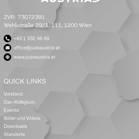
ZVR: 73072391
Wehlistraße 29/1/111, 1200 Wien
+43 1 332 48 48
office@judoaustria.at
www.judoaustria.at
QUICK LINKS
Vorstand
Dan-Kollegium
Events
Bilder und Videos
Downloads
Standorte