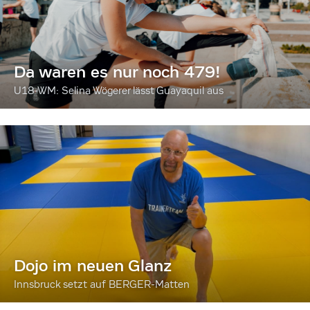
Da waren es nur noch 479!
U18-WM: Selina Wögerer lässt Guayaquil aus
Dojo im neuen Glanz
Innsbruck setzt auf BERGER-Matten