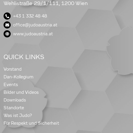
Wehlistraße 29/1/111, 1200 Wien
+43 1 332 48 48
office@judoaustria.at
www.judoaustria.at
QUICK LINKS
Vorstand
Dan-Kollegium
Events
Bilder und Videos
Downloads
Standorte
Was ist Judo?
Für Respekt und Sicherheit