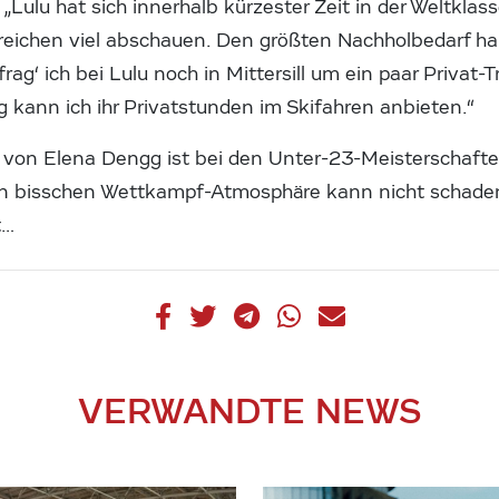
 „Lulu hat sich innerhalb kürzester Zeit in der Weltklasse
ereichen viel abschauen. Den größten Nachholbedarf ha
rag‘ ich bei Lulu noch in Mittersill um ein paar Privat-
 kann ich ihr Privatstunden im Skifahren anbieten.“
tt von Elena Dengg ist bei den Unter-23-Meisterschaft
in bisschen Wettkampf-Atmosphäre kann nicht schaden
t…
VERWANDTE NEWS