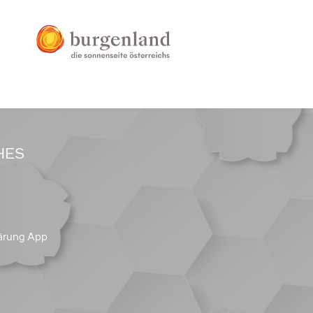
HES
ärung App