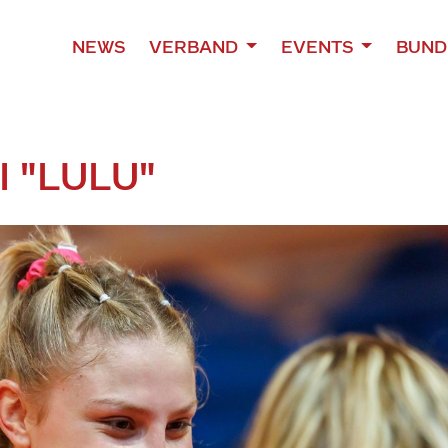
NEWS
VERBAND
EVENTS
BUND
 "LULU"