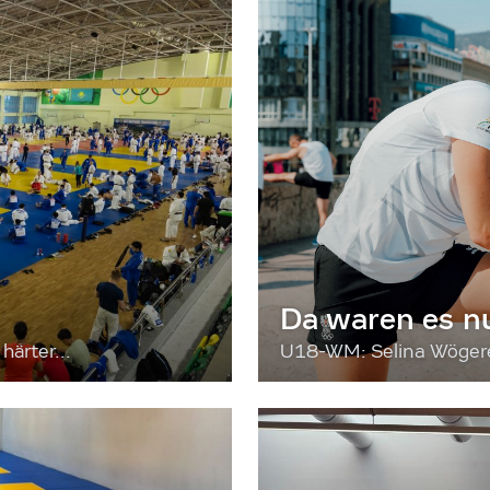
Da waren es n
härter...
U18-WM: Selina Wögerer