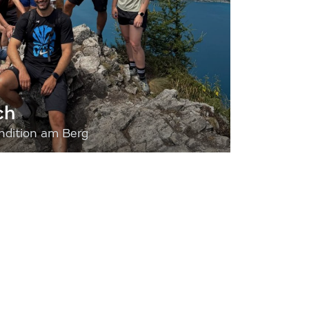
ch
dition am Berg