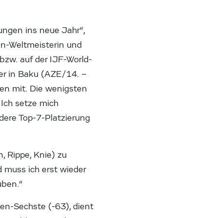
ungen ins neue Jahr“,
en-Weltmeisterin und
bzw. auf der IJF-World-
er in Baku (AZE/14. –
len mit. Die wenigsten
 Ich setze mich
andere Top-7-Platzierung
, Rippe, Knie) zu
 muss ich erst wieder
uben.“
en-Sechste (-63), dient