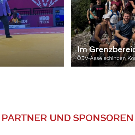
Im Grenzberei
ÖJV-Asse schinden Kon
PARTNER UND SPONSOREN