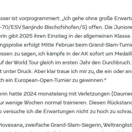
sser ist vorprogrammiert. „Ich gehe ohne große Erwart
-70/ESV Sanjindo Bischofshofen/S) offen. Die Junior
n gibt 2025 ihren Einstieg in der allgemeinen Klasse 
ungsprobe erfolgt Mitte Februar beim Grand-Slam-Turni
essen zu sagen, ich kämpfe in der AK sofort um Medail
f der World Tour gleich im ersten Jahr den Durchbruch.
 unter Druck. Aber klar traue ich mir zu, die ein oder 
uch ein European-Open-Turnier zu gewinnen.“
gerin hatte 2024 monatelang mit Verletzungen (Daumen
ur wenige Wochen normal trainieren. Diesen Rückstand
b versuche ich die Erwartungen nicht zu hoch zu schra
iovesana, zweifache Grand-Slam-Siegerin, Weltranglist