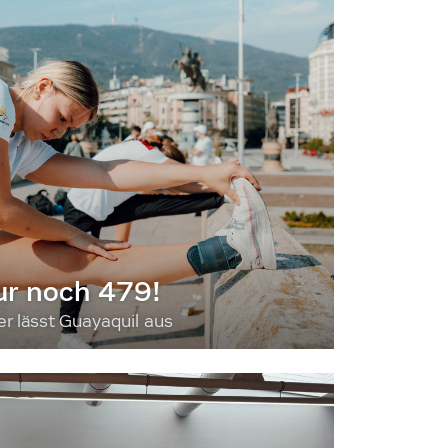
ur noch 479!
 lässt Guayaquil aus