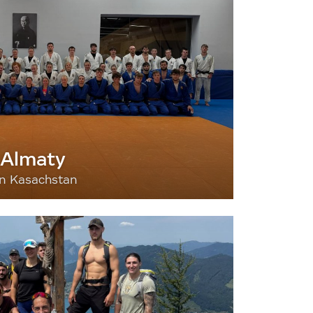
 Almaty
nn Kasachstan