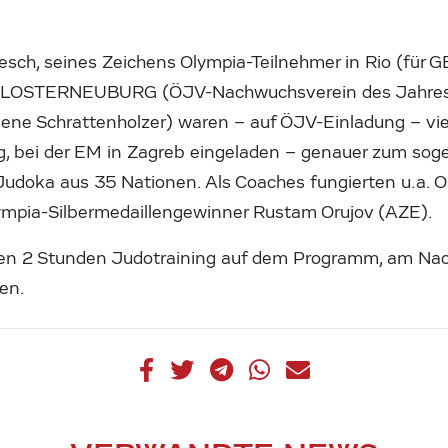
sch, seines Zeichens Olympia-Teilnehmer in Rio (für G
LOSTERNEUBURG (ÖJV-Nachwuchsverein des Jahres 
ene Schrattenholzer) waren – auf ÖJV-Einladung – vie
g, bei der EM in Zagreb eingeladen – genauer zum so
doka aus 35 Nationen. Als Coaches fungierten u.a. O
ympia-Silbermedaillengewinner Rustam Orujov (AZE).
en 2 Stunden Judotraining auf dem Programm, am Na
en.