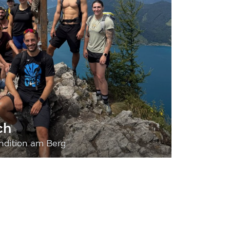
ch
dition am Berg