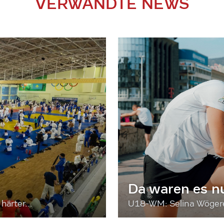
VERWANDTE NEWS
Da waren es n
härter...
U18-WM: Selina Wögerer