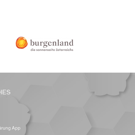
HES
ärung App