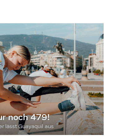
ur noch 479!
 lässt Guayaquil aus