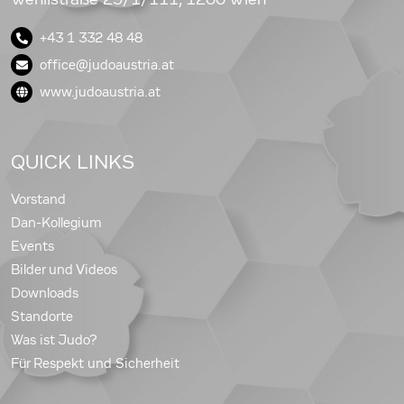
+43 1 332 48 48
office@judoaustria.at
www.judoaustria.at
QUICK LINKS
Vorstand
Dan-Kollegium
Events
Bilder und Videos
Downloads
Standorte
Was ist Judo?
Für Respekt und Sicherheit