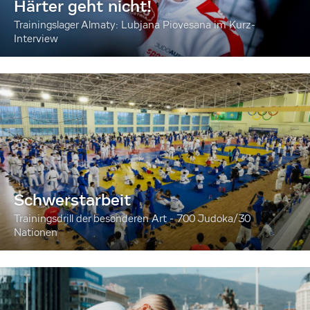
Härter geht nicht!
Trainingslager Almaty: Lubjana Piovesana im Kurz-
Interview
Schwerstarbeit
Trainingsdrill der besonderen Art - 700 Judoka/30
Nationen