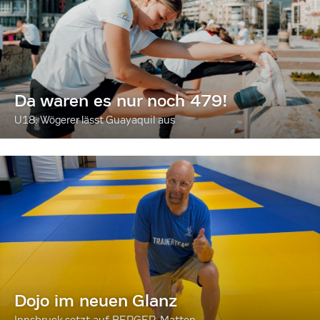
Da waren es nur noch 479!
U18: Wögerer lässt Guayaquil aus
Dojo im neuen Glanz
Innsbruck setzt auf BERGER-Matten