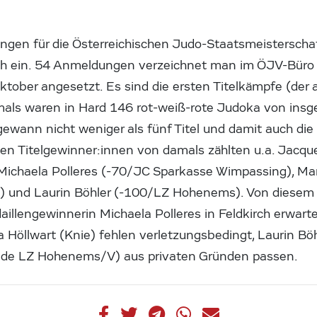
ngen für die Österreichischen Judo-Staatsmeisterschaf
h ein. 54 Anmeldungen verzeichnet man im ÖJV-Büro a
Oktober angesetzt. Es sind die ersten Titelkämpfe (der
mals waren in Hard 146 rot-weiß-rote Judoka von ins
 gewann nicht weniger als fünf Titel und damit auch d
den Titelgewinner:innen von damals zählten u.a. Jacque
Michaela Polleres (-70/JC Sparkasse Wimpassing), Ma
) und Laurin Böhler (-100/LZ Hohenems). Von diesem Q
llengewinnerin Michaela Polleres in Feldkirch erwarte
a Höllwart (Knie) fehlen verletzungsbedingt, Laurin Bö
ide LZ Hohenems/V) aus privaten Gründen passen.