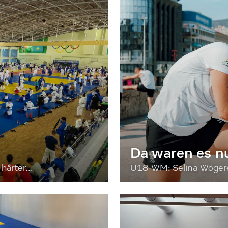
Da waren es n
härter...
U18-WM: Selina Wögerer