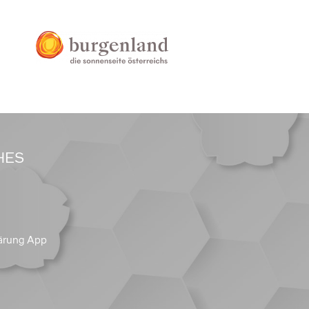
HES
ärung App