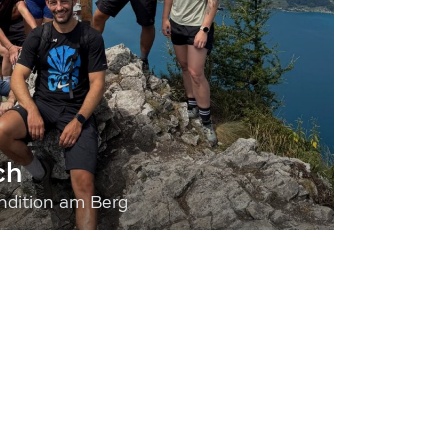
ch
dition am Berg