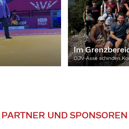
Im Grenzberei
ÖJV-Asse schinden Kon
PARTNER UND SPONSOREN