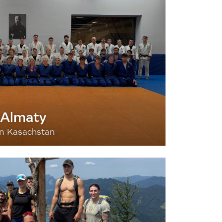
 Almaty
nn Kasachstan