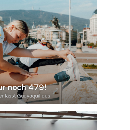
ur noch 479!
 lässt Guayaquil aus