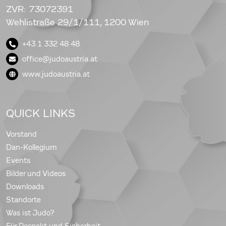
ZVR: 73072391
Wehlistraße 29/1/111, 1200 Wien
+43 1 332 48 48
office@judoaustria.at
www.judoaustria.at
QUICK LINKS
Vorstand
Dan-Kollegium
Events
Bilder und Videos
Downloads
Standorte
Was ist Judo?
Für Respekt und Sicherheit