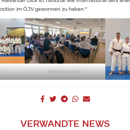
Alexander Dick ist national wie international sehr aner
 Position im ÖJV gewonnen zu haben.“
r
© Wolfgang Eichler
VERWANDTE NEWS