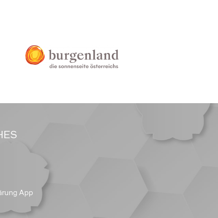
HES
ärung App