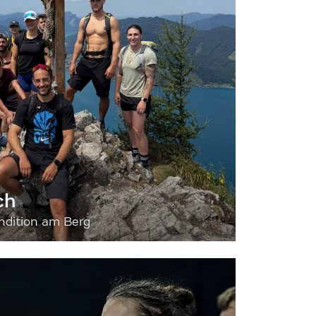
ch
dition am Berg