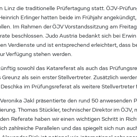
Linz die traditionelle Prüfertagung statt. ÖJV-Prüfu
inrich Erlinger hatten beide im Frühjahr angekündigt, 
ollen. Im Rahmen der ÖJV Vorstandssitzung am Freitag
ate beschlossen. Judo Austria bedankt sich bei Erwin
ichen Verdienste und ist entsprechend erleichtert, dass 
 zur Verfügung stehen werden.
ünftig sowohl das Katareferat als auch das Prüfungsref
s Greunz als sein erster Stellvertreter. Zusätzlich wer
Deschka im Prüfungsreferat als weitere Stellvertreter 
Veronika Jakl präsentierte den rund 50 anwesenden P
erung. Thomas Stückler, technischer Direktor im ÖJV, 
den Referate haben wir einen wichtigen Schritt in Ric
ich zahlreiche Parallelen und das spiegelt sich nun auc