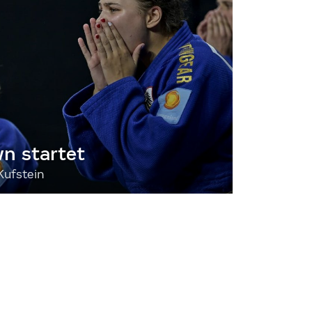
 startet
Kufstein