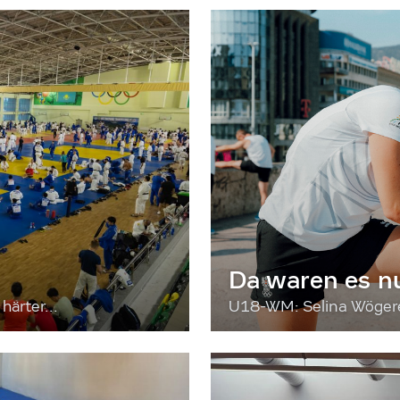
Da waren es n
härter...
U18-WM: Selina Wögerer