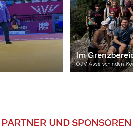
Im Grenzberei
ÖJV-Asse schinden Kon
PARTNER UND SPONSOREN