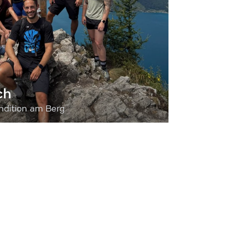
ch
dition am Berg