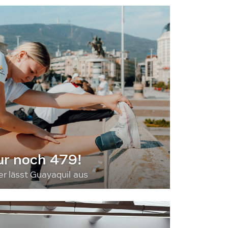
ur noch 479!
 lässt Guayaquil aus