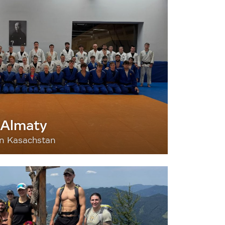
 Almaty
nn Kasachstan