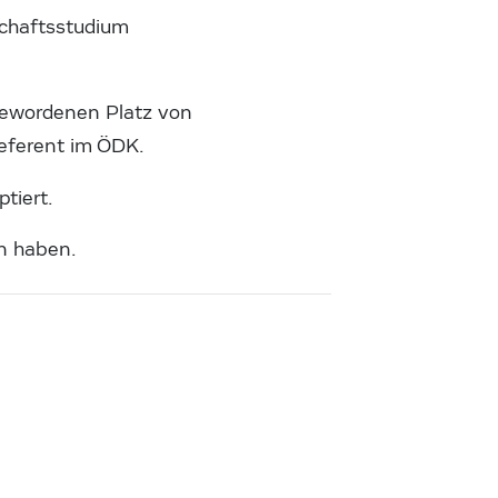
schaftsstudium
igewordenen Platz von
sreferent im ÖDK.
tiert.
en haben.