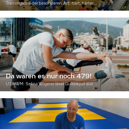
Trainingsdrill der besonderen Art: hart, härter...
Da waren es nur noch 479!
U18-WM: Selina Wögerer lässt Guayaquil aus