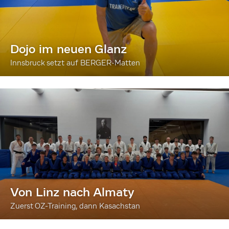
Dojo im neuen Glanz
Innsbruck setzt auf BERGER-Matten
Von Linz nach Almaty
Zuerst OZ-Training, dann Kasachstan