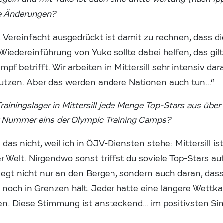
se Änderungen?
. Vereinfacht ausgedrückt ist damit zu rechnen, dass d
Wiedereinführung von Yuko sollte dabei helfen, das gil
pf betrifft. Wir arbeiten in Mittersill sehr intensiv d
nutzen. Aber das werden andere Nationen auch tun…“
ainingslager in Mittersill jede Menge Top-Stars aus über
r Nummer eins der Olympic Training Camps?
e das nicht, weil ich in ÖJV-Diensten stehe: Mittersill i
r Welt. Nirgendwo sonst triffst du soviele Top-Stars au
 liegt nicht nur an den Bergen, sondern auch daran, dass
 noch in Grenzen hält. Jeder hatte eine längere Wettka
. Diese Stimmung ist ansteckend… im positivsten Sin