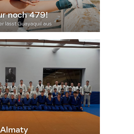
ur noch 479!
 lässt Guayaquil aus
 Almaty