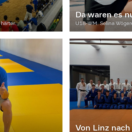
Da waren es n
härter...
U18-WM: Selina Wögerer
Von Linz nach