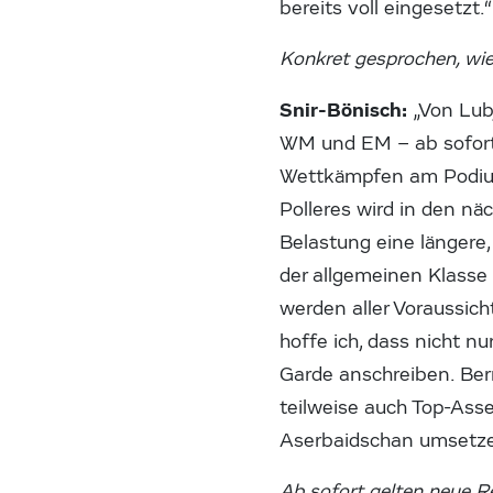
bereits voll eingesetzt.“
Konkret gesprochen, wie
Snir-Bönisch:
„Von Lub
WM und EM – ab sofort M
Wettkämpfen am Podium 
Polleres wird in den nä
Belastung eine längere
der allgemeinen Klasse 
werden aller Voraussic
hoffe ich, dass nicht nu
Garde anschreiben. Bern
teilweise auch Top-Asse
Aserbaidschan umsetzen
Ab sofort gelten neue R