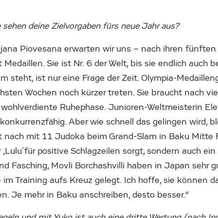
 sehen deine Zielvorgaben fürs neue Jahr aus?
jana Piovesana erwarten wir uns – nach ihren fünften 
edaillen. Sie ist Nr. 6 der Welt, bis sie endlich auch b
steht, ist nur eine Frage der Zeit. Olympia-Medaille
chsten Wochen noch kürzer treten. Sie braucht nach vi
, wohlverdiente Ruhephase. Junioren-Weltmeisterin Ele
konkurrenzfähig. Aber wie schnell das gelingen wird, b
ht nach mit 11 Judoka beim Grand-Slam in Baku Mitte 
r ,Lulu´ für positive Schlagzeilen sorgt, sondern auch ei
d Fasching, Movli Borchashvilli haben in Japan sehr gu
 im Training aufs Kreuz gelegt. Ich hoffe, sie können d
. Je mehr in Baku anschreiben, desto besser.“
egeln und mit Yuko ist auch eine dritte Wertung (nach Ip