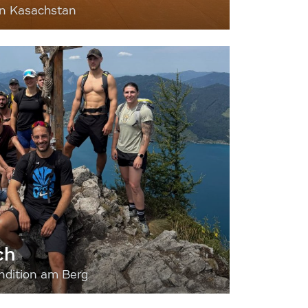
nn Kasachstan
ch
dition am Berg