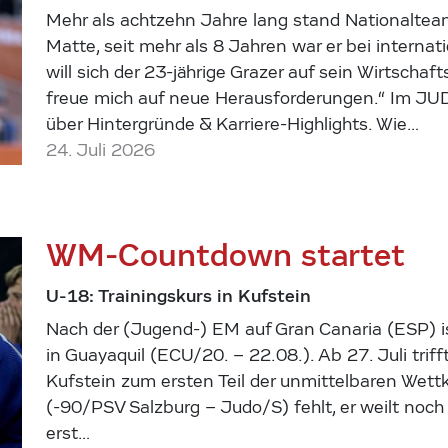
Mehr als achtzehn Jahre lang stand Nationaltea
Matte, seit mehr als 8 Jahren war er bei internat
will sich der 23-jährige Grazer auf sein Wirtscha
freue mich auf neue Herausforderungen.“ Im JU
über Hintergründe & Karriere-Highlights. Wie…
24. Juli 2026
WM-Countdown startet
U-18: Trainingskurs in Kufstein
Nach der (Jugend-) EM auf Gran Canaria (ESP) is
in Guayaquil (ECU/20. – 22.08.). Ab 27. Juli tri
Kufstein zum ersten Teil der unmittelbaren Wettk
(-90/PSV Salzburg – Judo/S) fehlt, er weilt noch
erst…