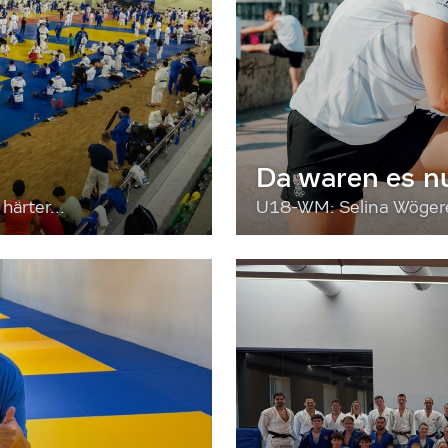
Da waren es n
härter...
U18-WM: Selina Wögerer