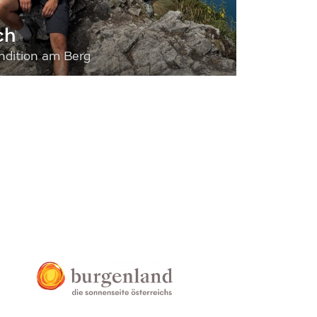
ch
dition am Berg