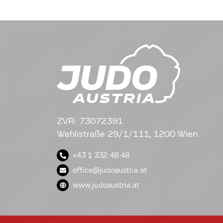
ZVR: 73072391
Wehlistraße 29/1/111, 1200 Wien
+43 1 332 48 48
office@judoaustria.at
www.judoaustria.at