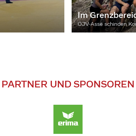
Im Grenzberei
ÖJV-Asse schinden Kon
PARTNER UND SPONSOREN