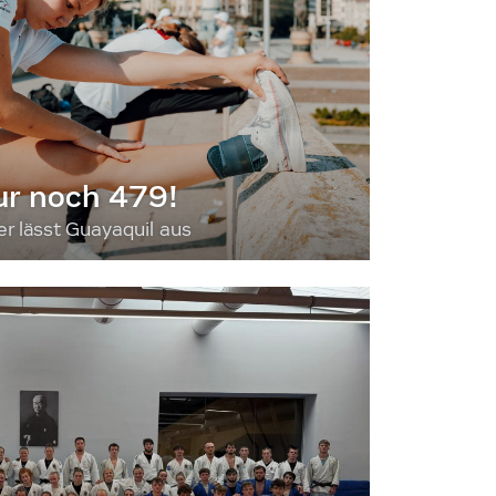
ur noch 479!
 lässt Guayaquil aus