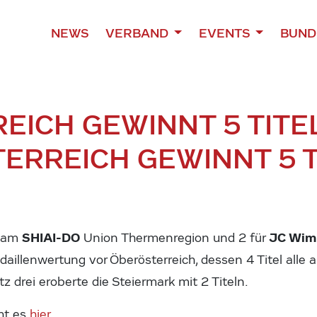
NEWS
VERBAND
EVENTS
BUND
EICH GEWINNT 5 TITEL
ERREICH GEWINNT 5 T
SHIAI-DO
JC Wim
team
Union Thermenregion und 2 für
daillenwertung vor Öberösterreich, dessen 4 Titel alle
z drei eroberte die Steiermark mit 2 Titeln.
ht es
hier
.