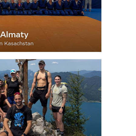
 Almaty
nn Kasachstan