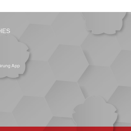
HES
ärung App