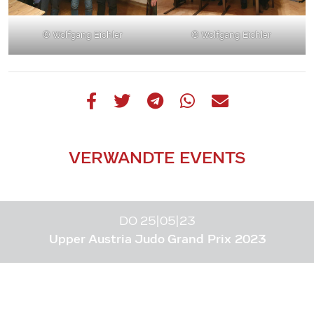
© Wolfgang Eichler
© Wolfgang Eichler
VERWANDTE EVENTS
DO 25|05|23
Upper Austria Judo Grand Prix 2023