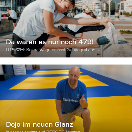
Da waren es nur noch 479!
U18-WM: Selina Wögerer lässt Guayaquil aus
Dojo im neuen Glanz