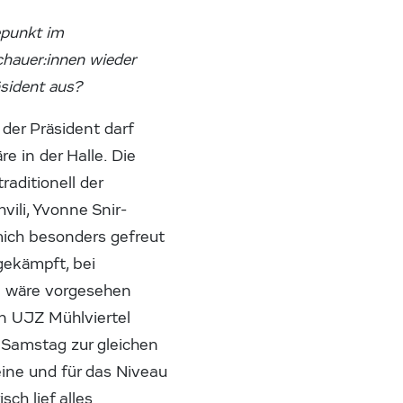
epunkt im
chauer:innen wieder
äsident aus?
 der Präsident darf
e in der Halle. Die
aditionell der
vili, Yvonne Snir-
mich besonders gefreut
gekämpft, bei
i) wäre vorgesehen
on UJZ Mühlviertel
Samstag zur gleichen
eine und für das Niveau
sch lief alles