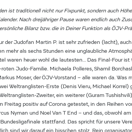
en ist traditionell nicht nur Fixpunkt, sondern auch Höh
alender. Nach dreijähriger Pause waren endlich auch Zus
 persönliche Bilanz bzw. die in Deiner Funktion als ÖJV-Pr
r der Judofan Martin P. ist sehr zufrieden (lacht), auch
ten mehr als sechs Stunden eine unglaubliche Atmosphär
l waren heuer wohl die lautesten… Das Final-Four ist tr
-roten Judo-Familie. Michaela Polleres, Shamil Borchash
 Markus Moser, der ÖJV-Vorstand – alle waren da. Was 
wei Weltranglisten-Erste (Denis Vieru, Michael Korrel) 
eltranglisten-Zweiter, ein weiterer (Guram Tushishvil
 Freitag positiv auf Corona getestet, in den Reihen v
rcus Nyman und Noel Van T End – und das, obwohl am 
Bundesligafinale stattfand. Das spricht für unsere Ver
lich sind wir darauf ein bisschen stolz. Rein organisatori