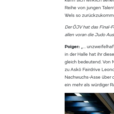
kann sich wirklich sehe
Reihe von jungen Talen
Wels so zurückzukomm
Der ÖJV hat das Final-F
allen voran die Judo Au
Poiger:
„… unzweifelhaf
in der Halle hat ihr di
gleich bedeutend. Von M
zu Askö Fairdrive Leond
Nachwuchs-Asse über di
ein mehr als würdiger 