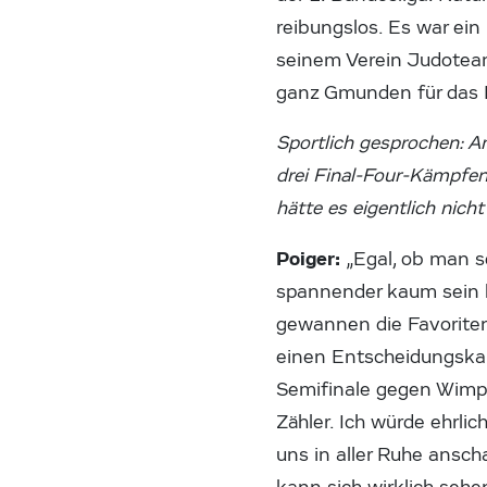
reibungslos. Es war ein
seinem Verein Judoteam
ganz Gmunden für das F
Sportlich gesprochen: A
drei Final-Four-Kämpfe
hätte es eigentlich nich
Poiger:
„Egal, ob man se
spannender kaum sein k
gewannen die Favoriten.
einen Entscheidungskamp
Semifinale gegen Wimpa
Zähler. Ich würde ehrl
uns in aller Ruhe anscha