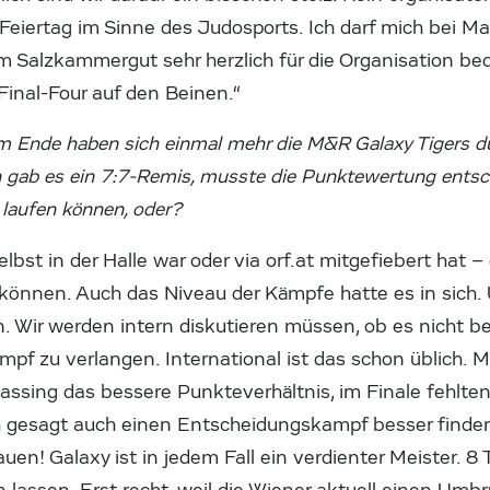
 Feiertag im Sinne des Judosports. Ich darf mich bei M
 Salzkammergut sehr herzlich für die Organisation be
inal-Four auf den Beinen.“
m Ende haben sich einmal mehr die M&R Galaxy Tigers du
n gab es ein 7:7-Remis, musste die Punktewertung entsc
t laufen können, oder?
lbst in der Halle war oder via orf.at mitgefiebert hat –
önnen. Auch das Niveau der Kämpfe hatte es in sich.
 Wir werden intern diskutieren müssen, ob es nicht bes
f zu verlangen. International ist das schon üblich. Mü
ssing das bessere Punkteverhältnis, im Finale fehlte
ich gesagt auch einen Entscheidungskampf besser finde
uen! Galaxy ist in jedem Fall ein verdienter Meister. 8 