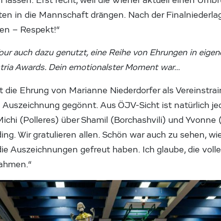
n lassen. Erst recht, weil die Wiener aktuell einen Umbr
ten in die Mannschaft drängen. Nach der Finalniederla
en – Respekt!“
our auch dazu genutzt, eine Reihe von Ehrungen in eigen
stria Awards. Dein emotionalster Moment war…
t die Ehrung von Marianne Niederdorfer als Vereinstrai
ese Auszeichnung gegönnt. Aus ÖJV-Sicht ist natürlich j
ichi (Polleres) über Shamil (Borchashvili) und Yvonne (
ing. Wir gratulieren allen. Schön war auch zu sehen, wi
e Auszeichnungen gefreut haben. Ich glaube, die voll
Rahmen.“