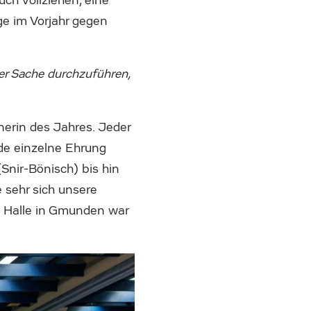
uch vollziehen, eine
ge im Vorjahr gegen
er Sache durchzuführen,
nerin des Jahres. Jeder
ede einzelne Ehrung
Snir-Bönisch) bis hin
e sehr sich unsere
e Halle in Gmunden war