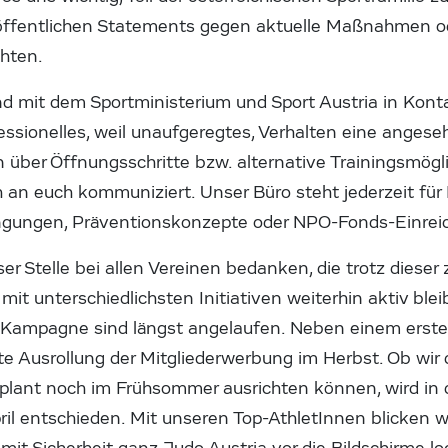
 öffentlichen Statements gegen aktuelle Maßnahmen od
chten.
end mit dem Sportministerium und Sport Austria in Kont
essionelles, weil unaufgeregtes, Verhalten eine angeseh
 über Öffnungsschritte bzw. alternative Trainingsmögli
 an euch kommuniziert. Unser Büro steht jederzeit für
gungen, Präventionskonzepte oder NPO-Fonds-Einreic
er Stelle bei allen Vereinen bedanken, die trotz diese
 mit unterschiedlichsten Initiativen weiterhin aktiv ble
-Kampagne sind längst angelaufen. Neben einem ersten
ite Ausrollung der Mitgliederwerbung im Herbst. Ob wir 
plant noch im Frühsommer ausrichten können, wird in
il entschieden. Mit unseren Top-AthletInnen blicken w