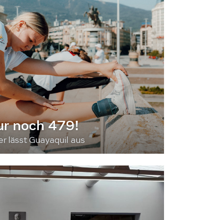
ur noch 479!
 lässt Guayaquil aus