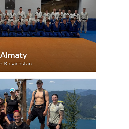
 Almaty
nn Kasachstan