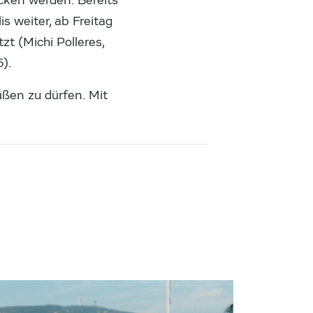
ocken werden. Bereits
s weiter, ab Freitag
zt (Michi Polleres,
5).
üßen zu dürfen. Mit