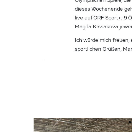
Olympischen Spiele, die
dieses Wochenende geht 
live auf ORF Sport+. 9 Ö
Magda Krssakova jeweil
Ich würde mich freuen,
sportlichen Grüßen, Mar