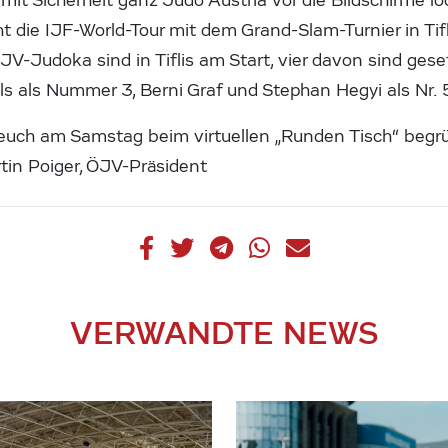
 mit Sicherheit ganz Judo Austria vor die Bildschirme l
die IJF-World-Tour mit dem Grand-Slam-Turnier in Tifli
JV-Judoka sind in Tiflis am Start, vier davon sind geset
s als Nummer 3, Berni Graf und Stephan Hegyi als Nr. 
 euch am Samstag beim virtuellen „Runden Tisch“ begr
tin Poiger, ÖJV-Präsident
VERWANDTE NEWS