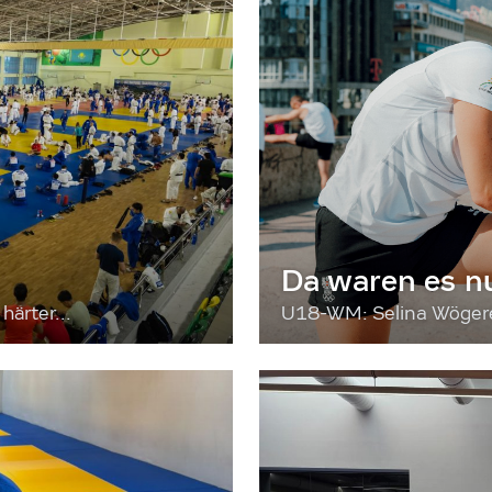
Da waren es n
härter...
U18-WM: Selina Wögerer