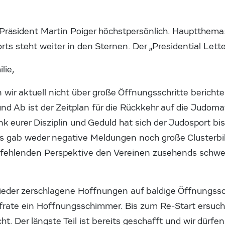
Präsident Martin Poiger höchstpersönlich. Hauptthema
ts steht weiter in den Sternen. Der „Presidential Lette
lie,
 wir aktuell nicht über große Öffnungsschritte berich
nd Ab ist der Zeitplan für die Rückkehr auf die Judoma
k eurer Disziplin und Geduld hat sich der Judosport bish
 Es gab weder negative Meldungen noch große Clusterbi
r fehlenden Perspektive den Vereinen zusehends schwer
der zerschlagene Hoffnungen auf baldige Öffnungsschr
rate ein Hoffnungsschimmer. Bis zum Re-Start ersuche
t. Der längste Teil ist bereits geschafft und wir dürf