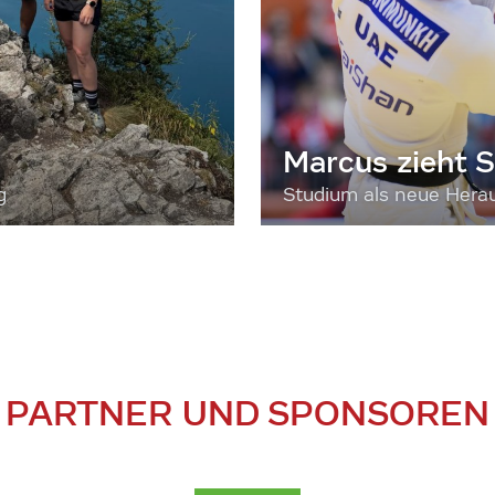
Marcus zieht S
g
Studium als neue Hera
PARTNER UND SPONSOREN