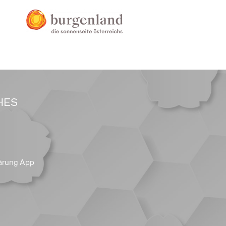
HES
ärung App