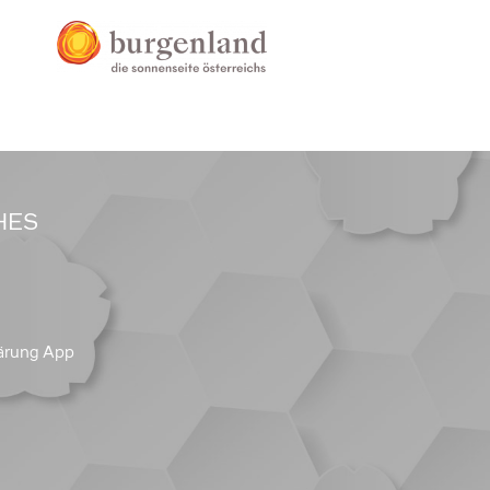
HES
ärung App