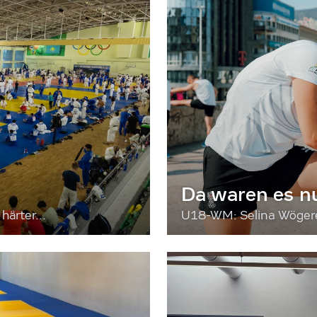
Da waren es n
härter...
U18-WM: Selina Wögerer