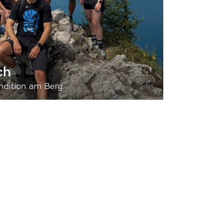
ch
dition am Berg