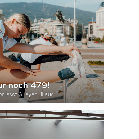
ur noch 479!
 lässt Guayaquil aus