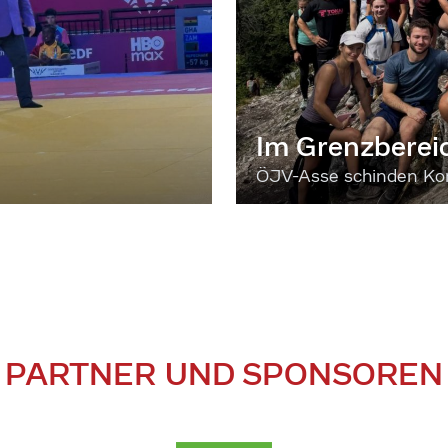
Im Grenzberei
ÖJV-Asse schinden Kon
PARTNER UND SPONSOREN