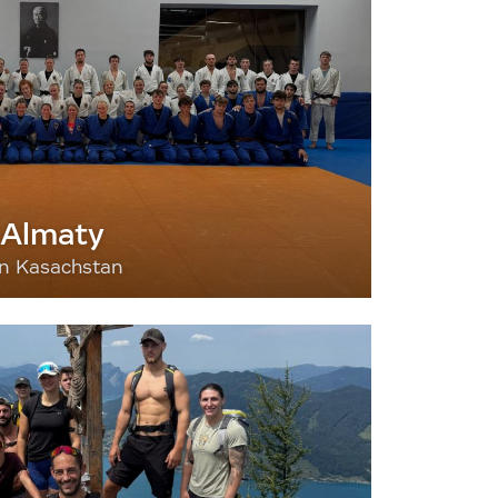
 Almaty
nn Kasachstan