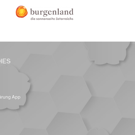
HES
ärung App