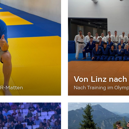
Von Linz nach
ER-Matten
Nach Training im Olymp