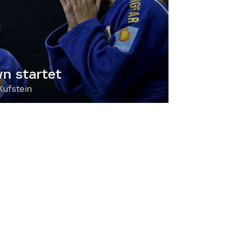
 startet
Kufstein