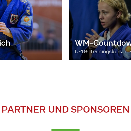
ich
WM-Countdown
U-18: Trainingskurs in 
PARTNER UND SPONSOREN