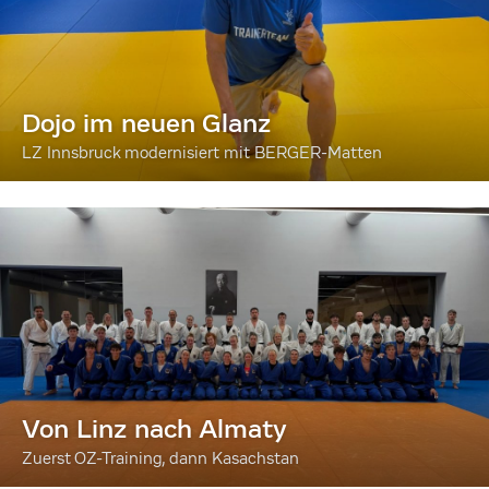
Dojo im neuen Glanz
LZ Innsbruck modernisiert mit BERGER-Matten
Von Linz nach Almaty
Zuerst OZ-Training, dann Kasachstan