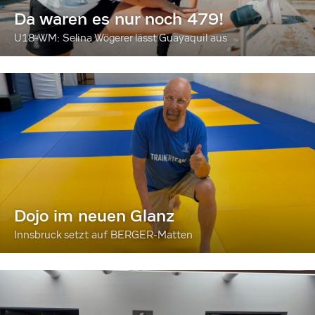
Da waren es nur noch 479!
U18-WM: Selina Wögerer lässt Guayaquil aus
Dojo im neuen Glanz
Innsbruck setzt auf BERGER-Matten