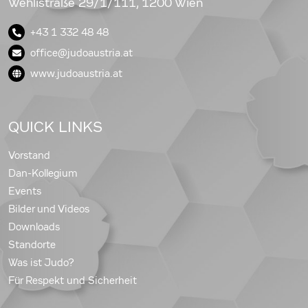
Wehlistraße 29/1/111, 1200 Wien
+43 1 332 48 48
office@judoaustria.at
www.judoaustria.at
QUICK LINKS
Vorstand
Dan-Kollegium
Events
Bilder und Videos
Downloads
Standorte
Was ist Judo?
Für Respekt und Sicherheit