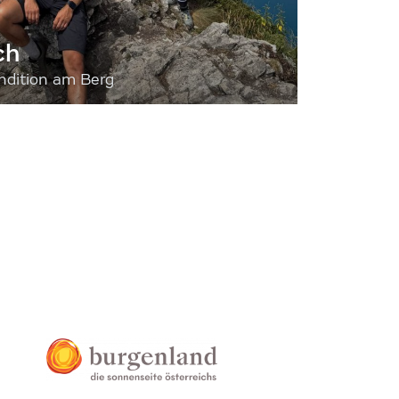
ch
dition am Berg