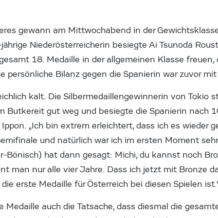
leres gewann am Mittwochabend in der Gewichtsklasse
jährige Niederösterreicherin besiegte Ai Tsunoda Rous
nsgesamt 18. Medaille in der allgemeinen Klasse freuen, 
e persönliche Bilanz gegen die Spanierin war zuvor mi
eichlich kalt. Die Silbermedaillengewinnerin von Tokio s
m Butkereit gut weg und besiegte die Spanierin nach
 Ippon. „Ich bin extrem erleichtert, dass ich es wieder 
Semifinale und natürlich war ich im ersten Moment sehr
r-Bönisch) hat dann gesagt: Michi, du kannst noch B
t man nur alle vier Jahre. Dass ich jetzt mit Bronze 
s die erste Medaille für Österreich bei diesen Spielen ist.
Medaille auch die Tatsache, dass diesmal die gesamte 