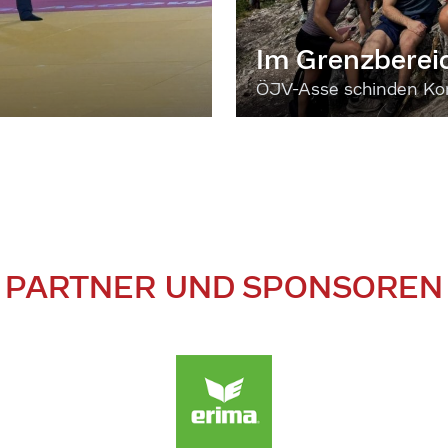
Im Grenzberei
ÖJV-Asse schinden Kon
PARTNER UND SPONSOREN