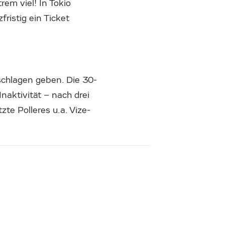
rem viel! In Tokio
ristig ein Ticket
schlagen geben. Die 30-
naktivität – nach drei
zte Polleres u.a. Vize-