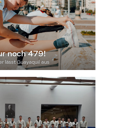
ur noch 479!
 lässt Guayaquil aus