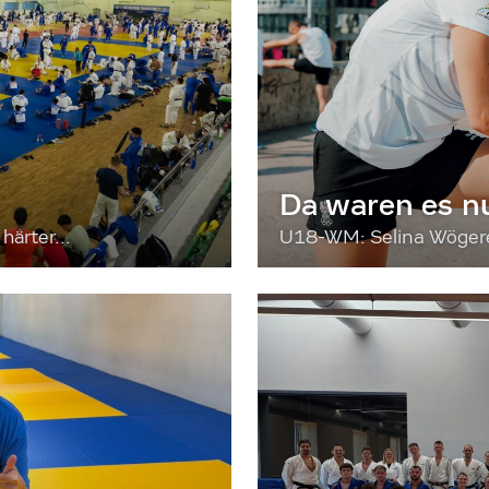
Da waren es n
härter...
U18-WM: Selina Wögerer