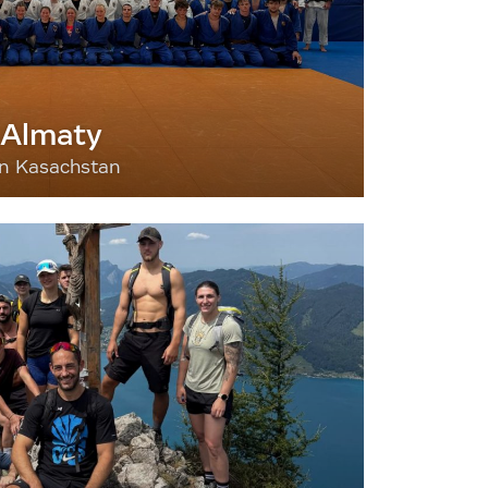
 Almaty
nn Kasachstan