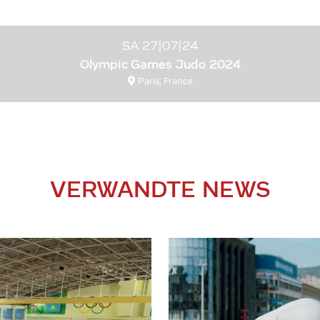
SA 27|07|24
Olympic Games Judo 2024
Paris, France
VERWANDTE NEWS