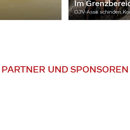
Im Grenzberei
ÖJV-Asse schinden Kon
PARTNER UND SPONSOREN