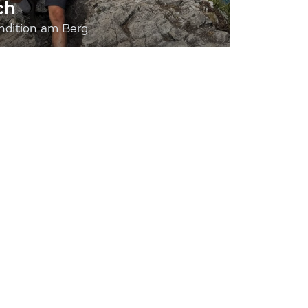
ch
dition am Berg