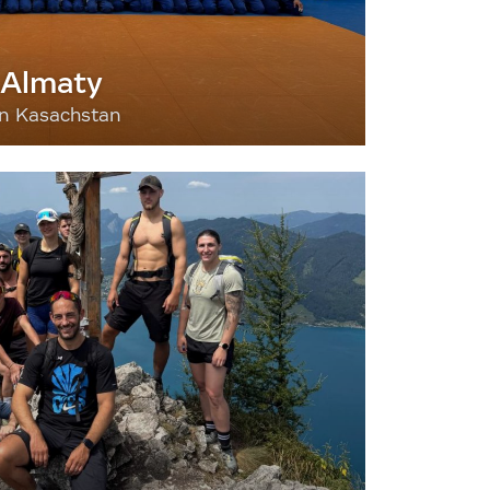
 Almaty
nn Kasachstan