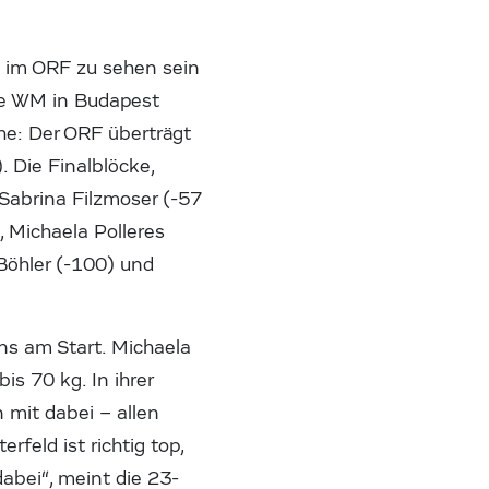
e im ORF zu sehen sein
 die WM in Budapest
he: Der ORF überträgt
 Die Finalblöcke,
 Sabrina Filzmoser (-57
 Michaela Polleres
Böhler (-100) und
ins am Start. Michaela
is 70 kg. In ihrer
 mit dabei – allen
feld ist richtig top,
abei“, meint die 23-