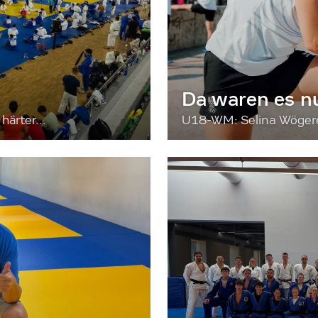
Da waren es n
härter...
U18-WM: Selina Wögerer