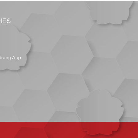
HES
ärung App