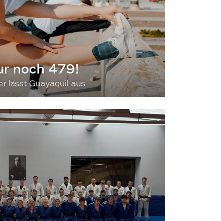
ur noch 479!
 lässt Guayaquil aus