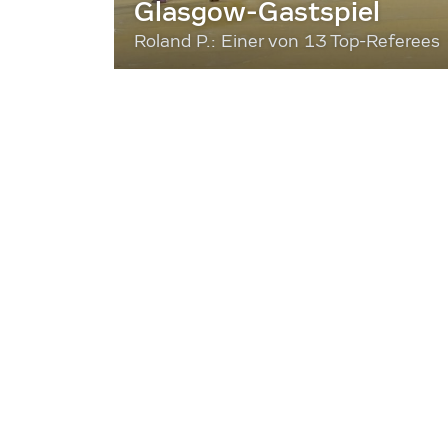
Glasgow-Gastspiel
Roland P.: Einer von 13 Top-Referees