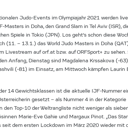
ationalen Judo-Events im Olympiajahr 2021 werden liv
 IJF-Masters in Doha, den Grand Slam in Tel Aviv (ISR),
hen Spiele in Tokio (JPN). Los geht’s schon diese Woc
h (11. – 13.1.) das World Judo Masters in Doha (QAT).
 im Livestream auf orf.at bzw. auf ORFSport+ zu sehen.
en Anfang, Dienstag sind Magdalena Krssakova (-63),
ashvili (-81) im Einsatz, am Mittwoch kämpfen Laurin 
 der 14 Gewichtsklassen ist die aktuelle IJF-Nummer e
 Österreicherin gesetzt – als Nummer 4 in der Kategorie b
 den Top-10 der Weltrangliste nicht weniger als sieben
sinnen Marie-Eve Gahie und Margaux Pinot. „Das Starter
s seit dem ersten Lockdown im März 2020 wieder mit d