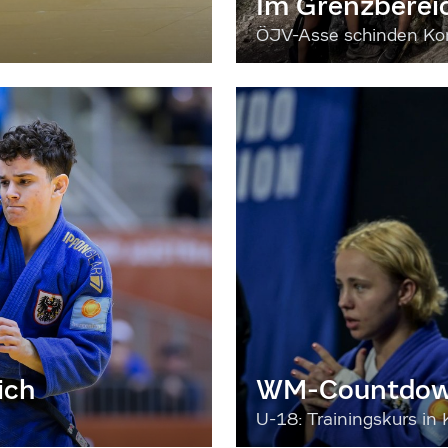
Im Grenzberei
ÖJV-Asse schinden Kon
ich
WM-Countdown
U-18: Trainingskurs in 