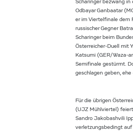
Scharinger bezwang in d
Odbayar Ganbaatar (MGL
er im Viertelfinale dem 
russischer Gegner Bat
Scharinger beim Bundesl
Österreicher-Duell mit 
Katsumi (GER/Waza-ari)
Semifinale gestürmt. D
geschlagen geben, ehe e
Für die übrigen Österre
(UJZ Mühlviertel) feier
Sandro Jakobashvili Ipp
verletzungsbedingt auf 