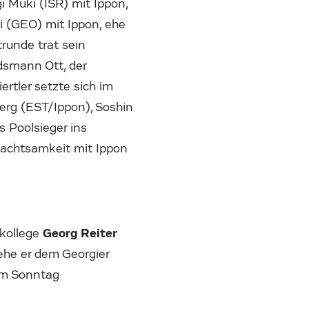
i Muki (ISR) mit Ippon,
 (GEO) mit Ippon, ehe
trunde trat sein
dsmann Ott, der
rtler setzte sich im
berg (EST/Ippon), Soshin
 Poolsieger ins
nachtsamkeit mit Ippon
Georg Reiter
bkollege
 ehe er dem Georgier
 am Sonntag