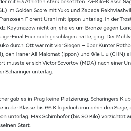
er mit 63 Athleten stark besetzten 73-Kilo-Klasse Sag
) im Golden Score mit Yuko und Zebeda Rekhviashvili
Franzosen Florent Urani mit Ippon unterlag. In der Tros
radz Kaytmazow nicht an, ehe es um Bronze gegen Lan
iga-Final Four noch geschlagen hatte, ging. Der Mühlvie
Yuko durch. Ott war mit vier Siegen – über Kunter Roth
, den Iraner Ali Malomat (Ippon) und Wie Liu (CHN) als
ort musste er sich Victor Scvortov (MDA) nach einer U
r Scharinger unterlag.
icher gab es in Prag keine Platzierung. Scharingers Klu
te in der Klasse bis 66 Kilo jedoch immerhin drei Siege,
on unterlag. Max Schirnhofer (bis 90 Kilo) verzichtet
seinen Start.