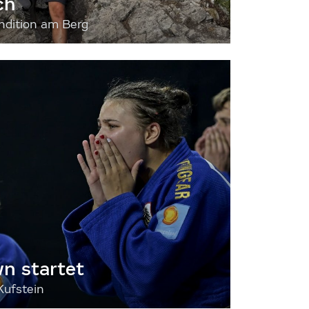
ch
dition am Berg
 startet
Kufstein