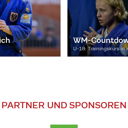
ich
WM-Countdown
U-18: Trainingskurs in 
PARTNER UND SPONSOREN