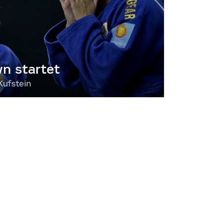
 startet
Kufstein