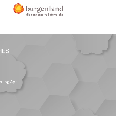
HES
ärung App