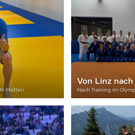
Von Linz nach
ER-Matten
Nach Training im Olymp