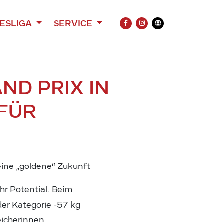
ESLIGA
SERVICE
FACEBOOK
INSTAGRAM
Übersetzung
ND PRIX IN
 FÜR
eine „goldene“ Zukunft
hr Potential. Beim
der Kategorie -57 kg
eicherinnen