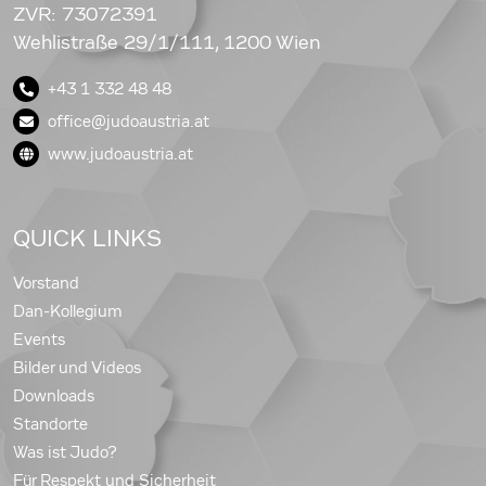
ZVR: 73072391
Wehlistraße 29/1/111, 1200 Wien
+43 1 332 48 48
office@judoaustria.at
www.judoaustria.at
QUICK LINKS
Vorstand
Dan-Kollegium
Events
Bilder und Videos
Downloads
Standorte
Was ist Judo?
Für Respekt und Sicherheit