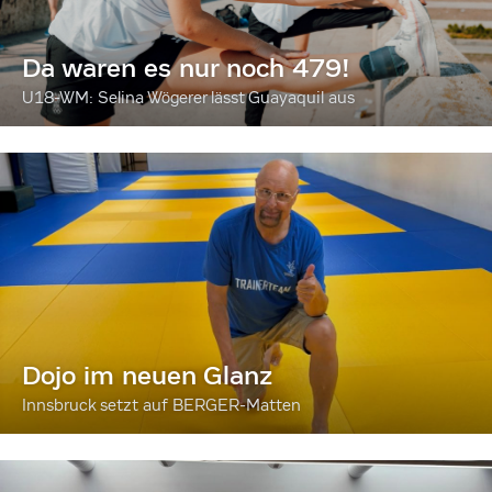
Da waren es nur noch 479!
U18-WM: Selina Wögerer lässt Guayaquil aus
Dojo im neuen Glanz
Innsbruck setzt auf BERGER-Matten