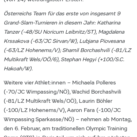
Österreichs Team für das erste von insgesamt 9
Grand-Slam-Turnieren in diesem Jahr: Katharina
Tanzer (-48/SU Noricum Leibnitz/ST), Magdalena
Krssakova (-63/JC Sirvan/W), Lubjana Piovesana
(-63/LZ Hohenems/V); Shamil Borchashvili (-81/LZ
Multikraft Wels/OÖ/6), Stephan Hegyi (+100/S.C.
Hakoah/W).
Weitere vier Athlet:innen – Michaela Polleres
(-70/JC Wimpassing/NÖ), Wachid Borchashvili
(-81/LZ Multikraft Wels/OÖ), Laurin Böhler
(-100/LZ Hohenems/V), Aaron Fara (-100/JC
Wimpassing Sparkasse/NÖ) – nehmen ab Montag,
den 6. Februar, am traditionellen Olympic Training